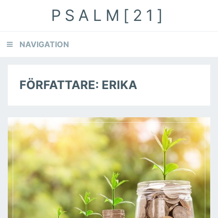
Skip
Skip
PSALM[21]
to
to
primary
content
navigation
NAVIGATION
FÖRFATTARE:
ERIKA